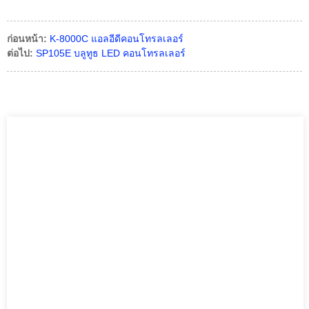
ก่อนหน้า:
K-8000C แอลอีดีคอนโทรลเลอร์
ต่อไป:
SP105E บลูทูธ LED คอนโทรลเลอร์