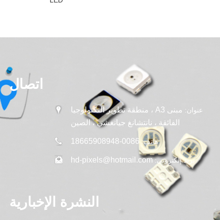
LED
اتصال
مبنى A3 ، منطقة تطوير التكنولوجيا
عنوان:
الفائقة ، نانتشانغ جيانغشي ، الصين
0086-18665908948
هاتف:
hd-pixels@hotmail.com
بريد إلكتروني:
النشرة الإخبارية