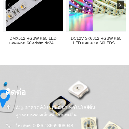
DMX512 RGBW แถบ LED
DC12V SK6812 RGBW แถบ
แอดเดรส 60leds/m dc24...
LED แอดเดรส 60LEDS ...
ติดต่อ
อาคาร A3 เขตพัฒนาเทคโนโลยีขั้น
ที่อยู่:
สูง หนานชางเจียงซี ประเทศจีน
0086-18665908948
โทรศัพท์: