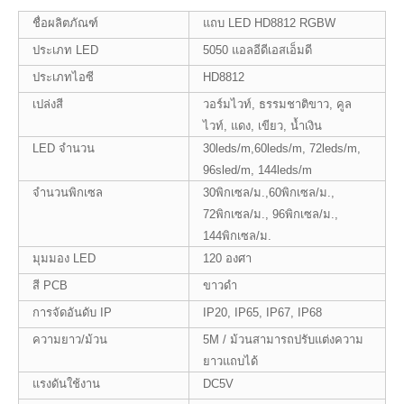
ชื่อผลิตภัณฑ์
แถบ LED HD8812 RGBW
ประเภท LED
5050 แอลอีดีเอสเอ็มดี
ประเภทไอซี
HD8812
เปล่งสี
วอร์มไวท์, ธรรมชาติขาว, คูล
ไวท์, แดง, เขียว, น้ำเงิน
LED จำนวน
30leds/m,60leds/m, 72leds/m,
96sled/m, 144leds/m
จำนวนพิกเซล
30พิกเซล/ม.,60พิกเซล/ม.,
72พิกเซล/ม., 96พิกเซล/ม.,
144พิกเซล/ม.
มุมมอง LED
120 องศา
สี PCB
ขาวดำ
การจัดอันดับ IP
IP20, IP65, IP67, IP68
ความยาว/ม้วน
5M / ม้วนสามารถปรับแต่งความ
ยาวแถบได้
แรงดันใช้งาน
DC5V