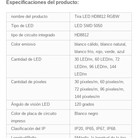
Especificaciones del producto:
nombre del producto
Tira LED HD8812 RGBW
Tipo de LED
LED SMD 5050
tipo de circuito integrado
HD8812
Color emisivo
blanco cálido, blanco natural,
blanco frío, rojo, verde, azul
Cantidad de LED
30 LED/m, 60 LED/m, 72
LED/m, 96 LED/m, 144
LED/m
Cantidad de píxeles
30 píxeles/m, 60 píxeles/m,
72 píxeles/m, 96 píxeles/m,
144 píxeles/m
Ángulo de visión LED
120 grados
Color de placa de circuito
Blanco negro
impreso
Clasificación del IP
IP20, IP65, IP67, IP68.
Longitud/Rollo
5M/rollo, la longitud de la tira