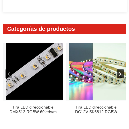
Categorías de productos
Tira LED direccionable
Tira LED direccionable
DMX512 RGBW 60leds/m
DC12V SK6812 RGBW
dc24...
60LEDS...