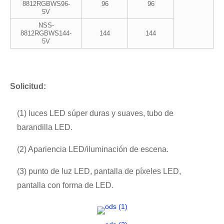
8812RGBWS96-
96
96
5V
NSS-
8812RGBWS144-
144
144
5V
Solicitud:
(1) luces LED súper duras y suaves, tubo de
barandilla LED
.
(2) Apariencia LED/iluminación de escena
.
(3) punto de luz LED, pantalla de píxeles LED,
pantalla con forma de LED
.