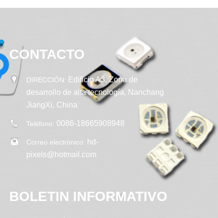
CONTACTO
Edificio A3, Zona de
DIRECCIÓN:
desarrollo de alta tecnología, Nanchang
JiangXi, China
0086-18665908948
Teléfono:
hd-
Correo electrónico:
pixels@hotmail.com
BOLETIN INFORMATIVO