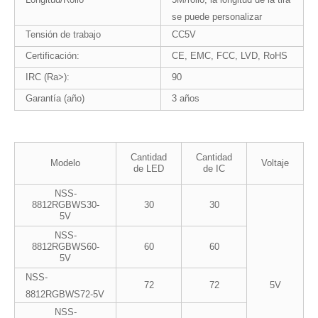
se puede personalizar
Tensión de trabajo
CC5V
Certificación:
CE, EMC, FCC, LVD, RoHS
IRC (Ra>):
90
Garantía (año)
3 años
Cantidad
Cantidad
Modelo
Voltaje
de LED
de IC
NSS-
8812RGBWS30-
30
30
5V
NSS-
8812RGBWS60-
60
60
5V
NSS-
72
72
5V
8812RGBWS72-5V
NSS-