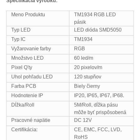
Špecifikácia výrobku:
Meno Produktu
TM1934 RGB LED
pásik
Typ LED
LED dióda SMD5050
Typ IC
TM1934
Vyžarovanie farby
RGB
Množstvo LED
60 led/m
Pixel Q'ty
20 pixelov/m
Uhol pohľadu LED
120 stupňov
Farba PCB
Biely čierny
Hodnotenie IP
IP20, IP65, IP67, IP68.
Dĺžka/Roll
5M/Roll, dĺžka pásu
môže byť prispôsobená
Pracovné napätie
DC 12V
Certifikácia:
CE, EMC, FCC, LVD,
RoHS