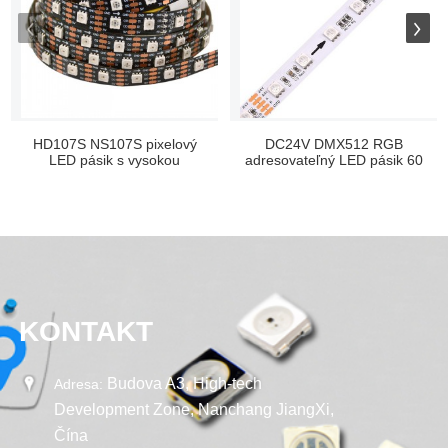
HD107S NS107S pixelový
DC24V DMX512 RGB
LED pásik s vysokou
adresovateľný LED pásik 60
obnovovacou frekvenciou
LED/m...
KONTAKT
Budova A3, High-tech
Adresa:
Development Zone, Nanchang JiangXi,
Čína