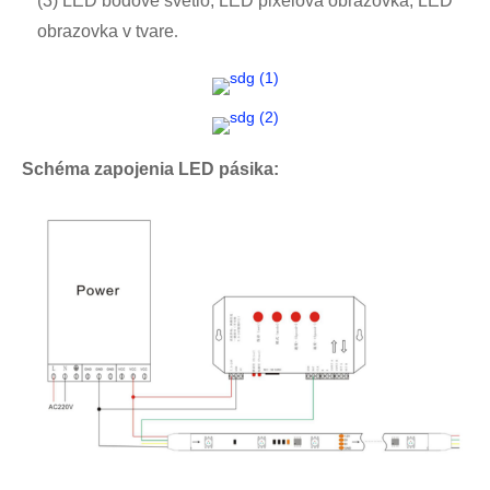
(3) LED bodové svetlo, LED pixelová obrazovka, LED
obrazovka v tvare
.
Schéma zapojenia LED pásika: