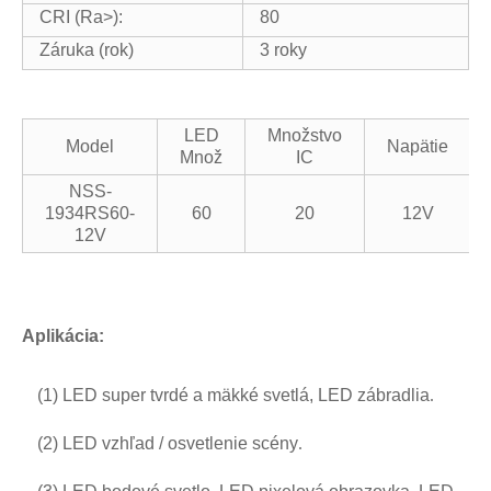
CRI (Ra>):
80
Záruka (rok)
3 roky
LED
Množstvo
Model
Napätie
Množ
IC
NSS-
1934RS60-
60
20
12V
12V
Aplikácia:
(1) LED super tvrdé a mäkké svetlá, LED zábradlia
.
(2) LED vzhľad / osvetlenie scény
.