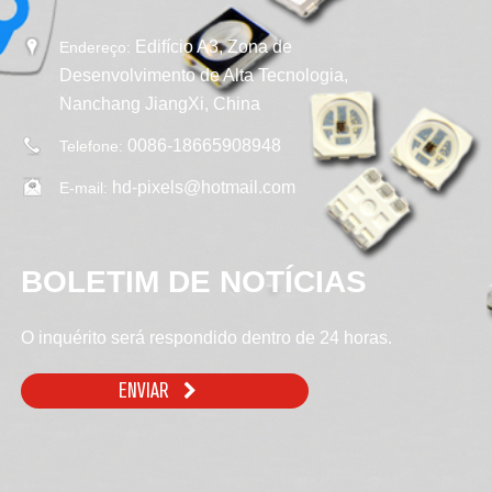
Edifício A3, Zona de
Endereço:
Desenvolvimento de Alta Tecnologia,
Nanchang JiangXi, China
0086-18665908948
Telefone:
hd-pixels@hotmail.com
E-mail:
BOLETIM DE NOTÍCIAS
O inquérito será respondido dentro de 24 horas.
ENVIAR