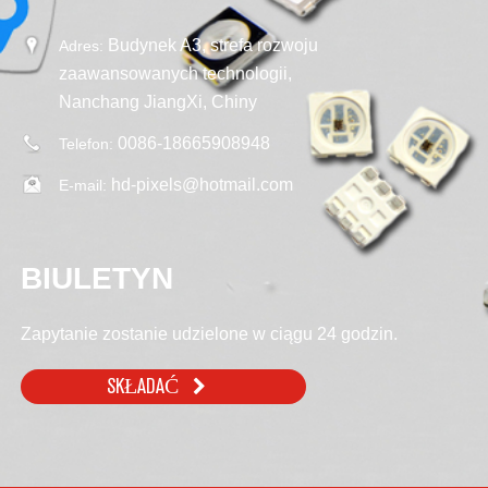
Budynek A3, strefa rozwoju
Adres:
zaawansowanych technologii,
Nanchang JiangXi, Chiny
0086-18665908948
Telefon:
hd-pixels@hotmail.com
E-mail:
BIULETYN
Zapytanie zostanie udzielone w ciągu 24 godzin.
SKŁADAĆ